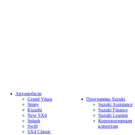
Автомобили
Grand Vitara
Программы Suzuki
Jimny
Suzuki Assistance
Kizashi
Suzuki Finance
New SX4
Suzuki Leasing
Splash
Корпоративным
Swift
клиентам
SX4 Classic