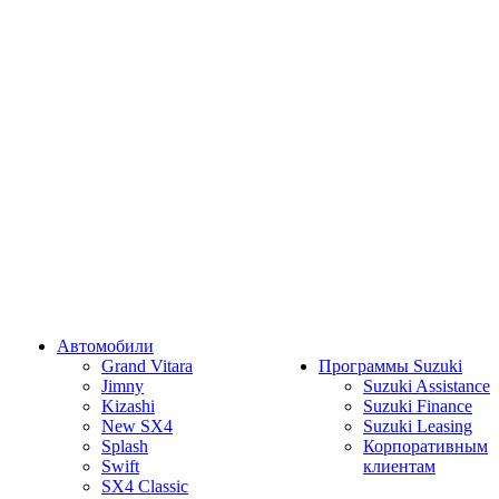
Автомобили
Grand Vitara
Программы Suzuki
Jimny
Suzuki Assistance
Kizashi
Suzuki Finance
New SX4
Suzuki Leasing
Splash
Корпоративным
Swift
клиентам
SX4 Classic