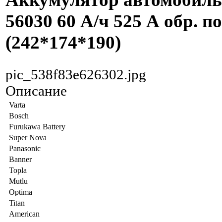
56030 60 А/ч 525 А обр. по
(242*174*190)
pic_538f83e626302.jpg
Описание
Varta
Bosch
Furukawa Battery
Super Nova
Panasonic
Banner
Topla
Mutlu
Optima
Titan
American