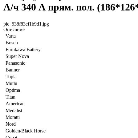
А/ч 340 А прям. пол. (186*126
pic_538f83ef1b9d1.jpg
Описание
Varta
Bosch
Furukawa Battery
Super Nova
Panasonic
Banner
Topla
Mutlu
Optima
Titan
American
Medalist
Moratti
Nord
Golden/Black Horse
Cobat