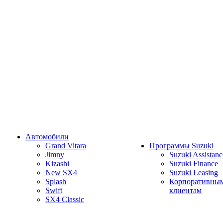
Автомобили
Grand Vitara
Программы Suzuki
Jimny
Suzuki Assistanc
Kizashi
Suzuki Finance
New SX4
Suzuki Leasing
Splash
Корпоративны
Swift
клиентам
SX4 Classic