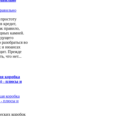
равильно
простоту
в кредит,
ак правило,
одных камней.
удущего
 разобраться во
х и нюансах
дит. Прежде
ь, что нет...
ая коробка
) - плюсы и
еских коробок