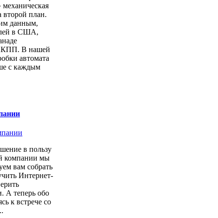
» механическая
а второй план.
ким данным,
лей в США,
анаде
АКПП. В нашей
робки автомата
ше с каждым
пании
шение в пользу
ой компании мы
уем вам собрать
учить Интернет-
верить
. А теперь обо
сь к встрече со
.