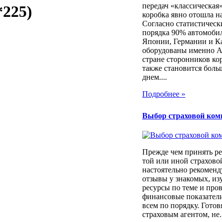
передач «классическая
*225)
коробка явно отошла н
Согласно статистичес
порядка 90% автомоби
Японии, Германии и К
оборудованы именно 
стране сторонников ко
также становится боль
днем....
Подробнее »
Выбор страховой ком
Прежде чем принять ре
той или иной страхов
настоятельно рекоменд
отзывы у знакомых, из
ресурсы по теме и про
финансовые показатели
всем по порядку. Готовя
страховым агентом, не..