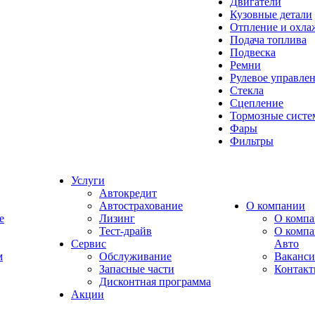
Двигатели
Кузовные детали
Отпление и охла
Подача топлива
Подвеска
Ремни
Рулевое управле
Стекла
Сцепление
Тормозные сист
Фары
Фильтры
Услуги
Автокредит
Автострахование
О компании
e
Лизинг
О компа
Тест-драйв
О комп
Сервис
Авто
м
Обслуживание
Ваканс
Запасные части
Контак
Дисконтная программа
Акции