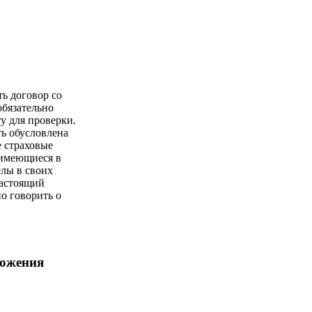
ть договор со
обязательно
у для проверки.
ь обусловлена
е страховые
имеющиеся в
елы в своих
настоящий
о говорить о
ложения