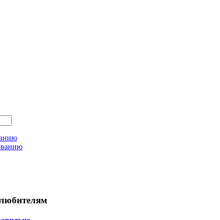
ванию
ованию
любителям