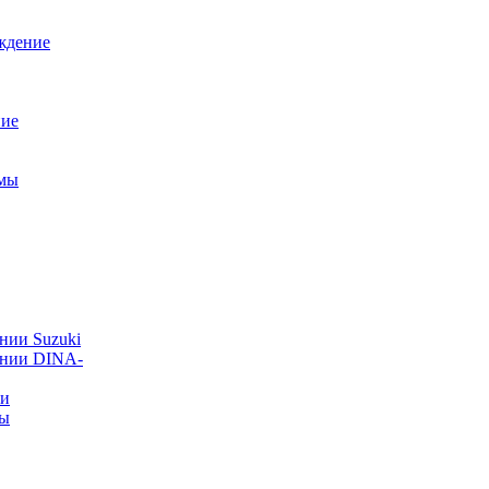
ждение
ние
емы
нии Suzuki
ании DINA-
ии
ты