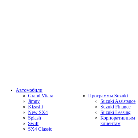
Автомобили
Grand Vitara
Программы Suzuki
Jimny
Suzuki Assistance
Kizashi
Suzuki Finance
New SX4
Suzuki Leasing
Splash
Корпоративным
Swift
клиентам
SX4 Classic