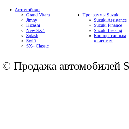
Автомобили
Grand Vitara
Программы Suzuki
Jimny
Suzuki Assistance
Kizashi
Suzuki Finance
New SX4
Suzuki Leasing
Splash
Корпоративным
Swift
клиентам
SX4 Classic
© Продажа автомобилей S