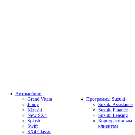
Автомобили
Grand Vitara
Программы Suzuki
Jimny
Suzuki Assistance
Kizashi
Suzuki Finance
New SX4
Suzuki Leasing
Splash
Корпоративным
Swift
клиентам
SX4 Classic