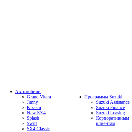
Автомобили
Grand Vitara
Программы Suzuki
Jimny
Suzuki Assistance
Kizashi
Suzuki Finance
New SX4
Suzuki Leasing
Splash
Корпоративным
Swift
клиентам
SX4 Classic