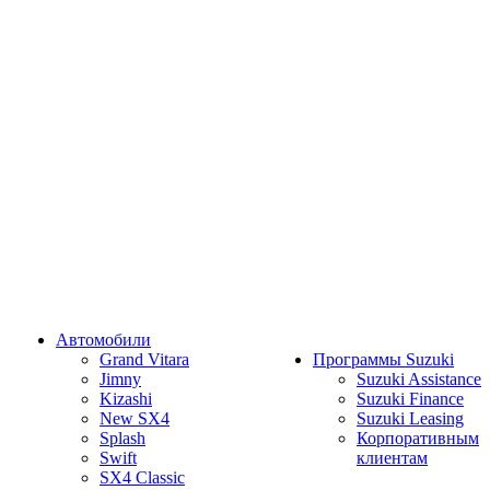
Автомобили
Grand Vitara
Программы Suzuki
Jimny
Suzuki Assistance
Kizashi
Suzuki Finance
New SX4
Suzuki Leasing
Splash
Корпоративным
Swift
клиентам
SX4 Classic