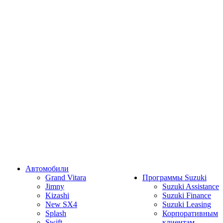
Автомобили
Grand Vitara
Программы Suzuki
Jimny
Suzuki Assistance
Kizashi
Suzuki Finance
New SX4
Suzuki Leasing
Splash
Корпоративным
Swift
клиентам