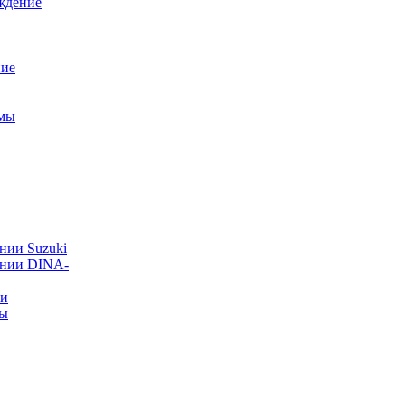
ждение
ние
емы
нии Suzuki
ании DINA-
ии
ты