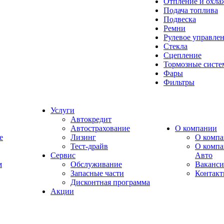
Отпление и охла
Подача топлива
Подвеска
Ремни
Рулевое управле
Стекла
Сцепление
Тормозные сист
Фары
Фильтры
Услуги
Автокредит
Автострахование
О компании
e
Лизинг
О компа
Тест-драйв
О комп
Сервис
Авто
м
Обслуживание
Ваканс
Запасные части
Контак
Дисконтная программа
Акции