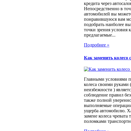
кредита через автосало
Непосредственно в то
автомобилей вы может
понравившуюся вам мод
подобрать наиболее вы
точки зрения условия 
предлагаемые...
Подробнее »
Как заменить колесо 
Главными условиями п
колеса своими руками (
неизбежности ) являет
соблюдение правил без
также полной уверенно
выполняемые операции
ущерба автомобилю. Х
замене колеса чревата
поломками транспортног