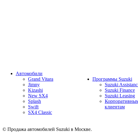
Автомобили
Grand Vitara
Программы Suzuki
Jimny
Suzuki Assistanc
Kizashi
Suzuki Finance
New SX4
Suzuki Leasing
Splash
Корпоративны
Swift
клиентам
SX4 Classic
© Продажа автомобилей Suzuki в Москве.