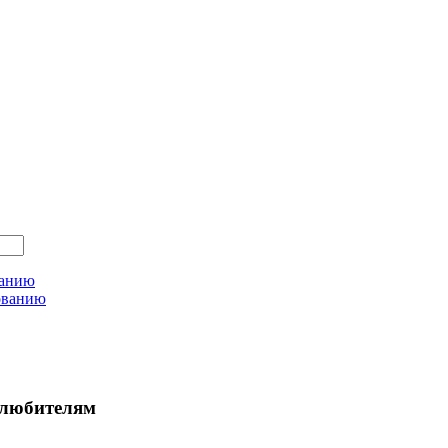
ванию
ованию
любителям