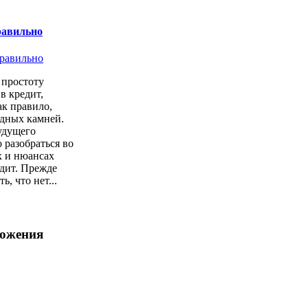
равильно
простоту
в кредит,
ак правило,
одных камней.
удущего
 разобраться во
х и нюансах
дит. Прежде
ь, что нет...
ложения