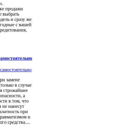
н.
чке продажи
е выбрать
ель и сразу же
годные с вашей
кредитования,
самостоятельно
ри замене
только в случае
ся строжайшее
опасности, а
сти в том, что
 не нанесут
алатность при
 травматизмом и
о средства....