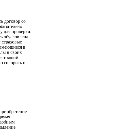
ть договор со
обязательно
у для проверки.
ь обусловлена
е страховые
имеющиеся в
елы в своих
настоящий
о говорить о
 приобретение
двумя
удобным
ормление