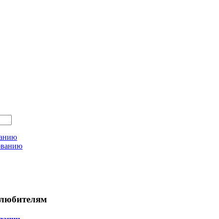
ванию
ованию
любителям