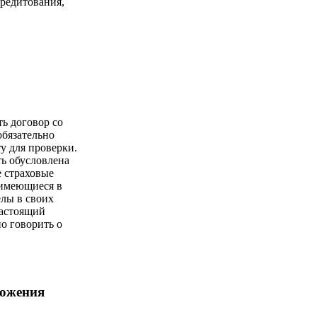
кредитования,
ть договор со
обязательно
у для проверки.
ь обусловлена
е страховые
имеющиеся в
елы в своих
настоящий
о говорить о
ложения