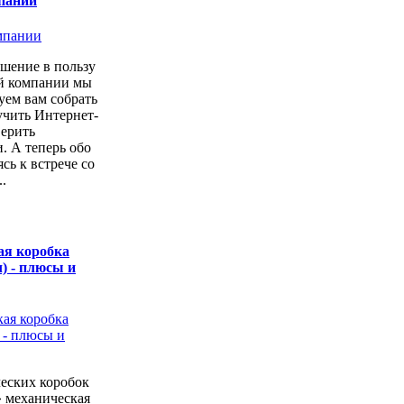
пании
шение в пользу
ой компании мы
уем вам собрать
учить Интернет-
верить
. А теперь обо
сь к встрече со
.
ая коробка
) - плюсы и
еских коробок
» механическая