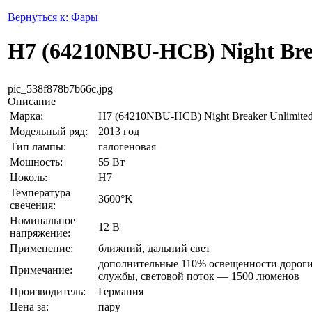
Вернуться к: Фары
H7 (64210NBU-HCB) Night Bre
pic_538f878b7b66c.jpg
Описание
Марка:
H7 (64210NBU-HCB) Night Breaker Unlimite
Модельный ряд:
2013 год
Тип лампы:
галогеновая
Мощность:
55 Вт
Цоколь:
H7
Температура
3600°K
свечения:
Номинальное
12 В
напряжение:
Применение:
ближний, дальний свет
дополнительные 110% освещенности дороги
Примечание:
службы, световой поток — 1500 люменов
Производитель:
Германия
Цена за:
пару