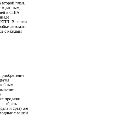
а второй план.
ким данным,
лей в США,
анаде
АКПП. В нашей
робки автомата
ше с каждым
 приобретение
двумя
удобным
ормление
н.
чке продажи
е выбрать
ель и сразу же
годные с вашей