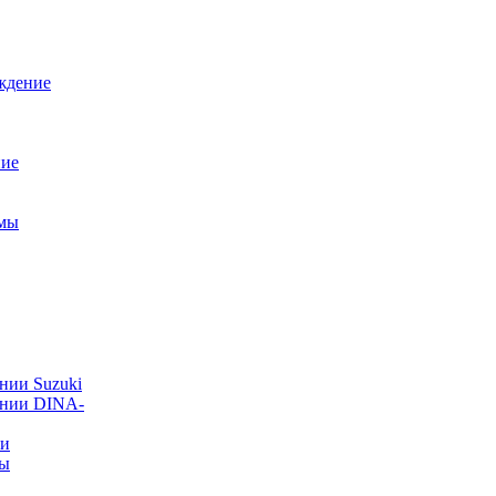
ждение
ние
емы
нии Suzuki
ании DINA-
ии
ты