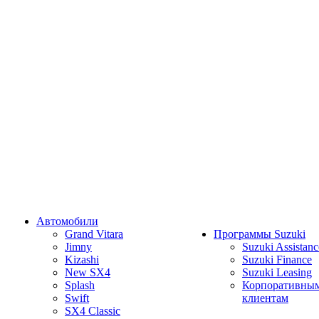
Автомобили
Grand Vitara
Программы Suzuki
Jimny
Suzuki Assistanc
Kizashi
Suzuki Finance
New SX4
Suzuki Leasing
Splash
Корпоративны
Swift
клиентам
SX4 Classic