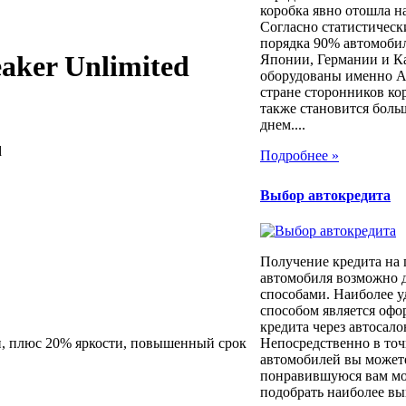
коробка явно отошла н
Согласно статистичес
порядка 90% автомоби
aker Unlimited
Японии, Германии и К
оборудованы именно 
стране сторонников ко
также становится боль
днем....
d
Подробнее »
Выбор автокредита
Получение кредита на
автомобиля возможно 
способами. Наиболее 
способом является оф
кредита через автосало
, плюс 20% яркости, повышенный срок
Непосредственно в то
автомобилей вы может
понравившуюся вам мод
подобрать наиболее вы