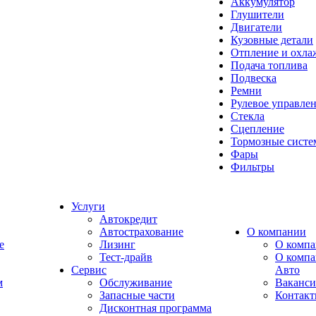
Аккумулятор
Глушители
Двигатели
Кузовные детали
Отпление и охла
Подача топлива
Подвеска
Ремни
Рулевое управле
Стекла
Сцепление
Тормозные сист
Фары
Фильтры
Услуги
Автокредит
Автострахование
О компании
e
Лизинг
О компа
Тест-драйв
О комп
Сервис
Авто
м
Обслуживание
Ваканс
Запасные части
Контак
Дисконтная программа