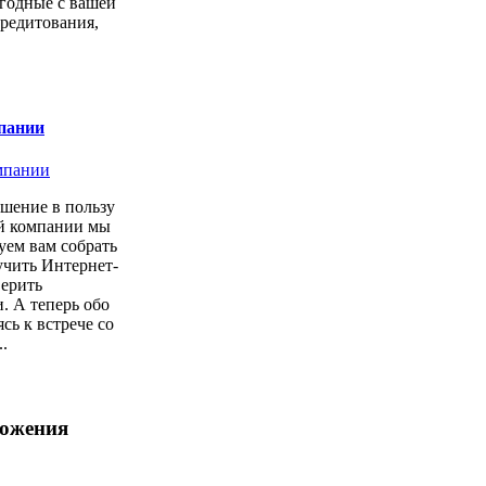
годные с вашей
кредитования,
пании
шение в пользу
ой компании мы
уем вам собрать
учить Интернет-
верить
. А теперь обо
сь к встрече со
.
ложения