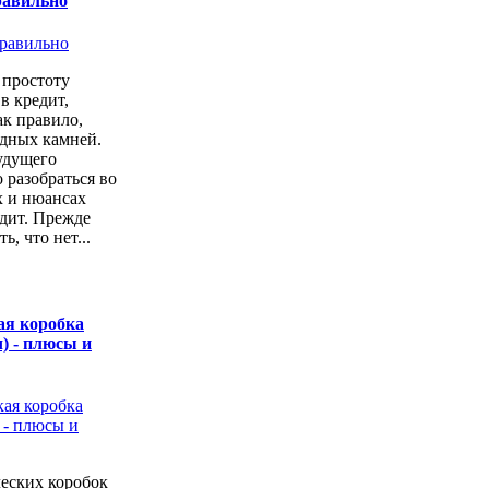
равильно
простоту
в кредит,
ак правило,
одных камней.
удущего
 разобраться во
х и нюансах
дит. Прежде
ь, что нет...
ая коробка
) - плюсы и
еских коробок