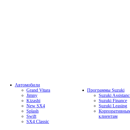
Автомобили
Grand Vitara
Программы Suzuki
Jimny
Suzuki Assistanc
Kizashi
Suzuki Finance
New SX4
Suzuki Leasing
Splash
Корпоративны
Swift
клиентам
SX4 Classic