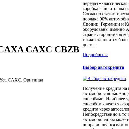
передач «классическая
коробка явно отошла н
Согласно статистичес
порядка 90% автомоби
Японии, Германии и К
оборудованы именно 
стране сторонников ко
также становится боль
днем....
F CAXA CAXC CBZB
Подробнее »
Выбор автокредита
 Yeti CAXC. Оригинал
Получение кредита на
автомобиля возможно 
способами. Наиболее 
способом является оф
кредита через автосало
Непосредственно в то
автомобилей вы может
понравившуюся вам мод