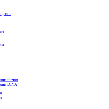
ждение
ние
емы
нии Suzuki
ании DINA-
ии
ты