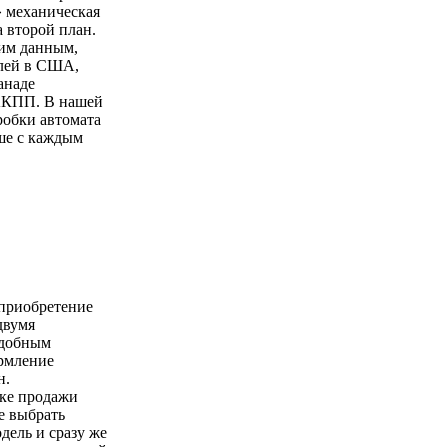
» механическая
а второй план.
ким данным,
лей в США,
анаде
АКПП. В нашей
робки автомата
ше с каждым
 приобретение
двумя
удобным
ормление
н.
чке продажи
е выбрать
ель и сразу же