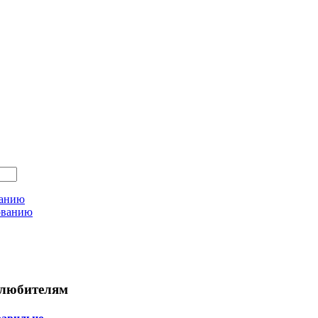
ванию
ованию
любителям