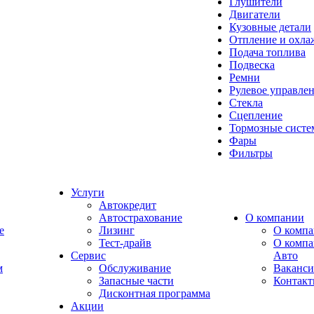
Глушители
Двигатели
Кузовные детали
Отпление и охла
Подача топлива
Подвеска
Ремни
Рулевое управле
Стекла
Сцепление
Тормозные сист
Фары
Фильтры
Услуги
Автокредит
Автострахование
О компании
e
Лизинг
О компа
Тест-драйв
О комп
Сервис
Авто
м
Обслуживание
Ваканс
Запасные части
Контак
Дисконтная программа
Акции