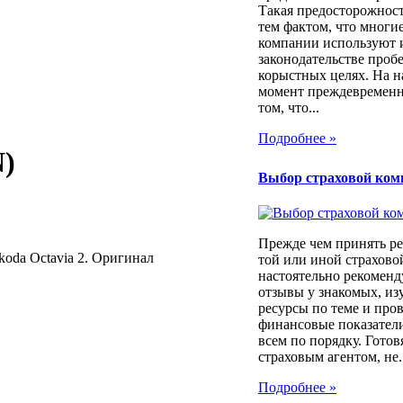
Такая предосторожност
тем фактом, что многи
компании используют 
законодательстве проб
корыстных целях. На 
момент преждевременн
том, что...
Подробнее »
)
Выбор страховой ком
Прежде чем принять ре
da Octavia 2. Оригинал
той или иной страхов
настоятельно рекоменд
отзывы у знакомых, из
ресурсы по теме и про
финансовые показатели
всем по порядку. Готовя
страховым агентом, не..
Подробнее »