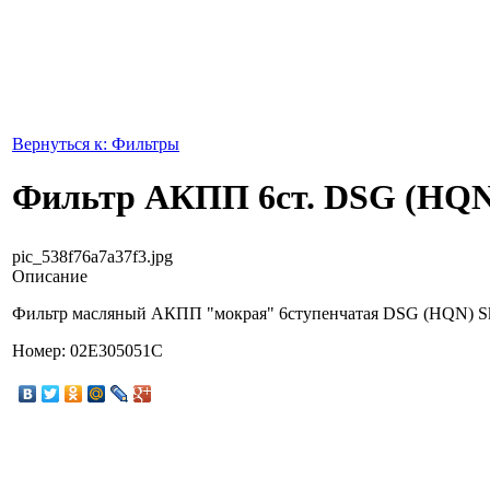
Вернуться к: Фильтры
Фильтр АКПП 6ст. DSG (HQN
pic_538f76a7a37f3.jpg
Описание
Фильтр масляный АКПП "мокрая" 6ступенчатая DSG (HQN) Sko
Номер: 02E305051C