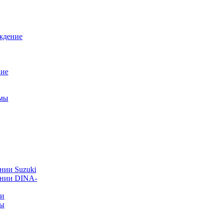
ждение
ние
емы
нии Suzuki
ании DINA-
ии
ты