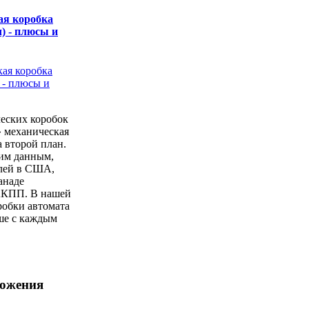
ая коробка
) - плюсы и
еских коробок
» механическая
а второй план.
ким данным,
лей в США,
анаде
АКПП. В нашей
робки автомата
ше с каждым
ложения