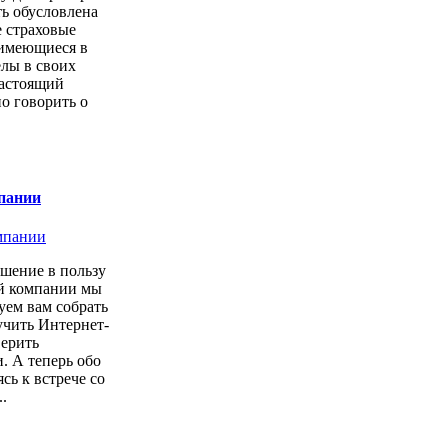
ь обусловлена
е страховые
имеющиеся в
елы в своих
настоящий
о говорить о
пании
шение в пользу
ой компании мы
уем вам собрать
учить Интернет-
верить
. А теперь обо
сь к встрече со
.