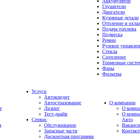
Аккумулятор
Глушители
Двигатели
Кузовные детали
Отпление и охла
Подача топлива
Подвеска
Ремни
Рулевое управле
Стекла
Сцепление
Тормозные сист
Фары
Фильтры
Услуги
Автокредит
Автострахование
О компании
e
Лизинг
О компа
Тест-драйв
О комп
Сервис
Авто
м
Обслуживание
Ваканс
Запасные части
Контак
Дисконтная программа