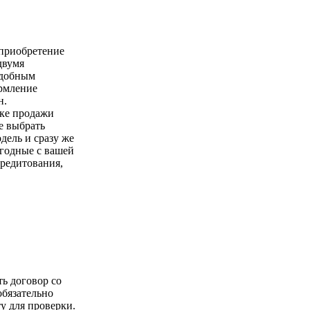
 приобретение
двумя
удобным
ормление
н.
чке продажи
е выбрать
ель и сразу же
годные с вашей
кредитования,
ть договор со
обязательно
у для проверки.