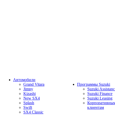
Автомобили
Grand Vitara
Программы Suzuki
Jimny
Suzuki Assistanc
Kizashi
Suzuki Finance
New SX4
Suzuki Leasing
Splash
Корпоративны
Swift
клиентам
SX4 Classic