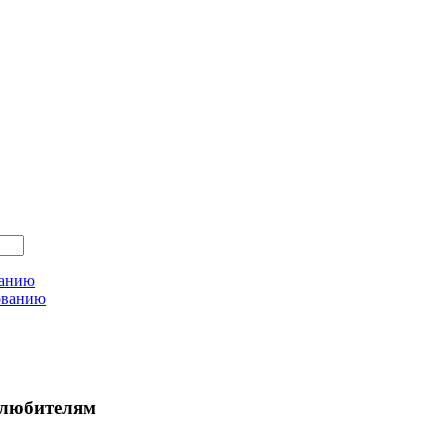
ванию
ованию
любителям