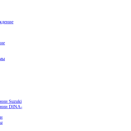
ждение
ние
емы
нии Suzuki
ании DINA-
ии
ты