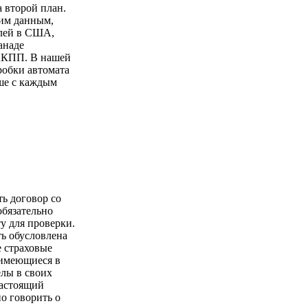
а второй план.
ким данным,
лей в США,
анаде
АКПП. В нашей
робки автомата
ше с каждым
ть договор со
обязательно
у для проверки.
ь обусловлена
е страховые
имеющиеся в
елы в своих
настоящий
о говорить о