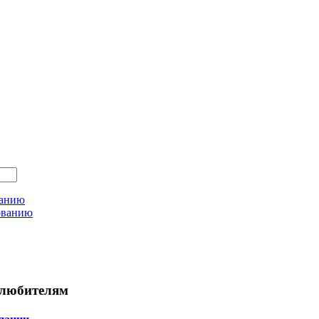
ванию
ованию
любителям