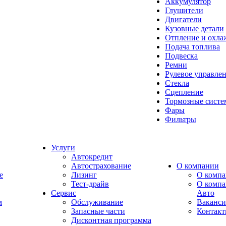
Аккумулятор
Глушители
Двигатели
Кузовные детали
Отпление и охла
Подача топлива
Подвеска
Ремни
Рулевое управле
Стекла
Сцепление
Тормозные сист
Фары
Фильтры
Услуги
Автокредит
Автострахование
О компании
e
Лизинг
О компа
Тест-драйв
О комп
Сервис
Авто
м
Обслуживание
Ваканс
Запасные части
Контак
Дисконтная программа