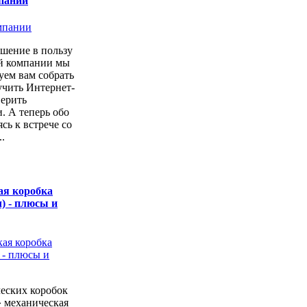
пании
шение в пользу
ой компании мы
уем вам собрать
учить Интернет-
верить
. А теперь обо
сь к встрече со
.
ая коробка
) - плюсы и
еских коробок
» механическая