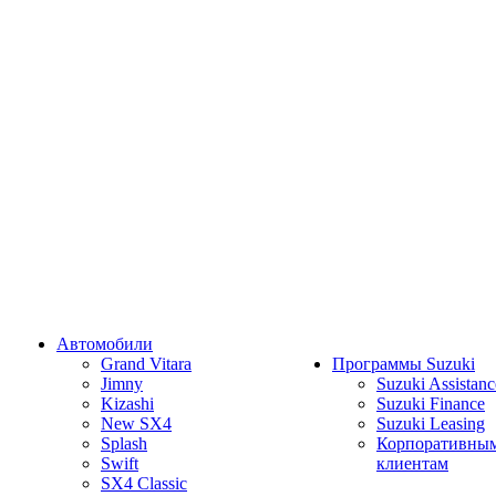
Автомобили
Grand Vitara
Программы Suzuki
Jimny
Suzuki Assistanc
Kizashi
Suzuki Finance
New SX4
Suzuki Leasing
Splash
Корпоративны
Swift
клиентам
SX4 Classic