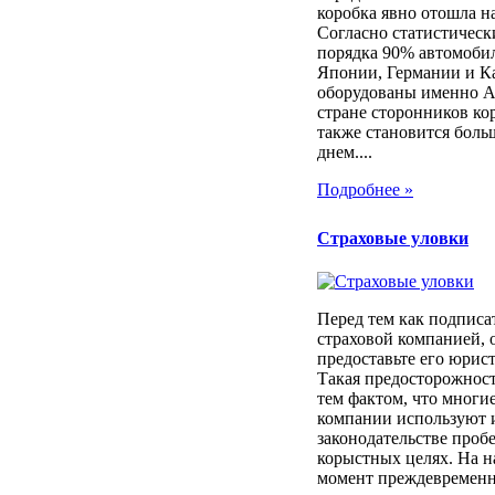
коробка явно отошла н
Согласно статистичес
порядка 90% автомоби
Японии, Германии и К
оборудованы именно 
стране сторонников ко
также становится боль
днем....
Подробнее »
Страховые уловки
Перед тем как подписа
страховой компанией, 
предоставьте его юрист
Такая предосторожност
тем фактом, что многи
компании используют 
законодательстве проб
корыстных целях. На 
момент преждевременн