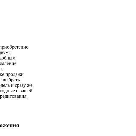
 приобретение
двумя
удобным
ормление
н.
чке продажи
е выбрать
ель и сразу же
годные с вашей
кредитования,
ложения