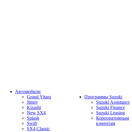
Автомобили
Grand Vitara
Программы Suzuki
Jimny
Suzuki Assistance
Kizashi
Suzuki Finance
New SX4
Suzuki Leasing
Splash
Корпоративным
Swift
клиентам
SX4 Classic