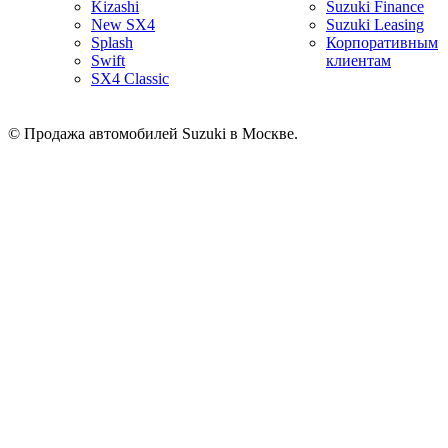
Kizashi
Suzuki Finance
New SX4
Suzuki Leasing
Splash
Корпоративным
Swift
клиентам
SX4 Classic
© Продажа автомобилей Suzuki в Москве.