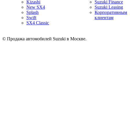
Kizashi
Suzuki Finance
New SX4
Suzuki Leasing
Splash
Корпоративным
Swift
клиентам
SX4 Classic
© Продажа автомобилей Suzuki в Москве.