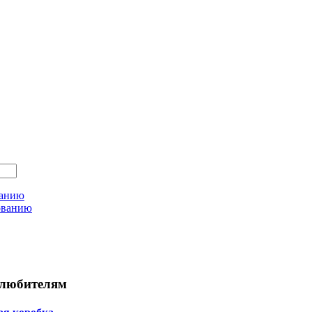
ванию
ованию
любителям