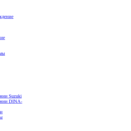
ждение
ние
емы
нии Suzuki
ании DINA-
ии
ты