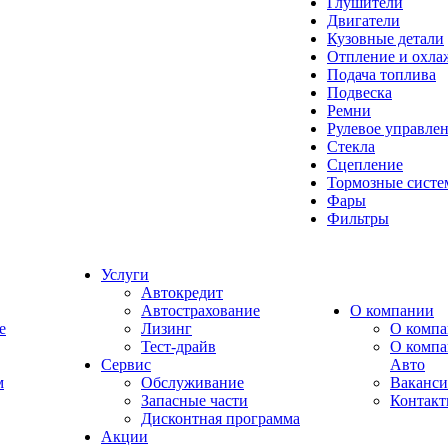
Глушители
Двигатели
Кузовные детали
Отпление и охла
Подача топлива
Подвеска
Ремни
Рулевое управле
Стекла
Сцепление
Тормозные сист
Фары
Фильтры
Услуги
Автокредит
Автострахование
О компании
e
Лизинг
О компа
Тест-драйв
О комп
Сервис
Авто
м
Обслуживание
Ваканс
Запасные части
Контак
Дисконтная программа
Акции