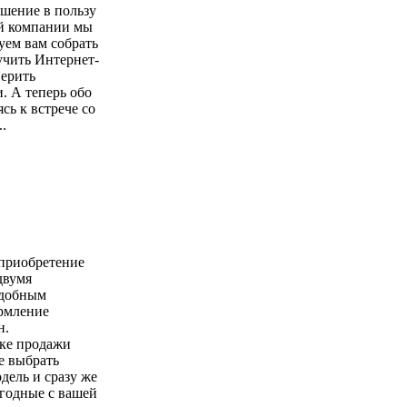
шение в пользу
ой компании мы
уем вам собрать
учить Интернет-
верить
. А теперь обо
сь к встрече со
.
 приобретение
двумя
удобным
ормление
н.
чке продажи
е выбрать
ель и сразу же
годные с вашей