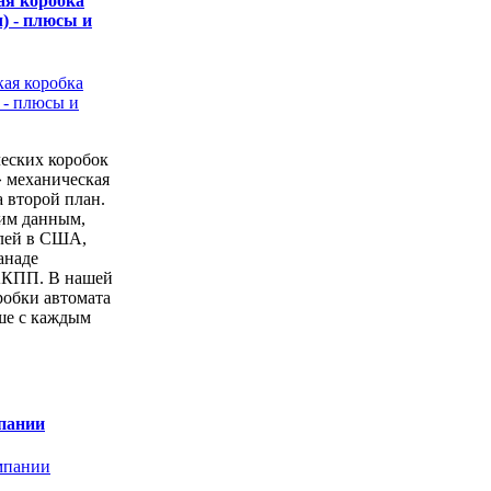
ая коробка
) - плюсы и
еских коробок
» механическая
а второй план.
ким данным,
лей в США,
анаде
АКПП. В нашей
робки автомата
ше с каждым
пании