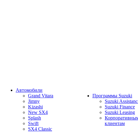
Автомобили
Grand Vitara
Программы Suzuki
Jimny
Suzuki Assistanc
Kizashi
Suzuki Finance
New SX4
Suzuki Leasing
Splash
Корпоративны
Swift
клиентам
SX4 Classic