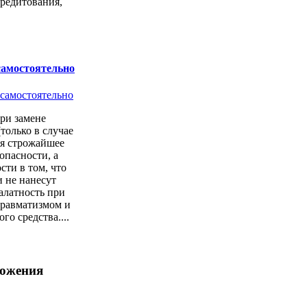
кредитования,
самостоятельно
ри замене
только в случае
ся строжайшее
опасности, а
сти в том, что
 не нанесут
алатность при
 травматизмом и
о средства....
ложения