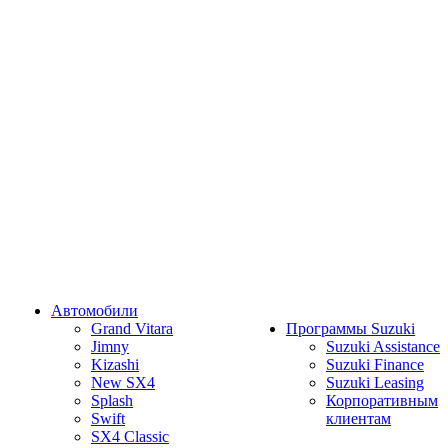
Автомобили
Grand Vitara
Программы Suzuki
Jimny
Suzuki Assistance
Kizashi
Suzuki Finance
New SX4
Suzuki Leasing
Splash
Корпоративным
Swift
клиентам
SX4 Classic