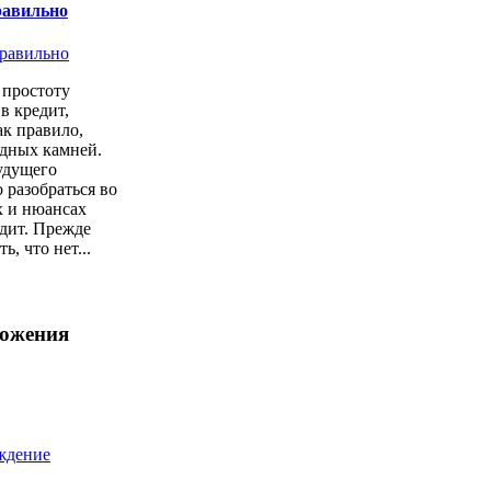
равильно
простоту
в кредит,
ак правило,
одных камней.
удущего
 разобраться во
х и нюансах
дит. Прежде
ь, что нет...
ложения
ждение