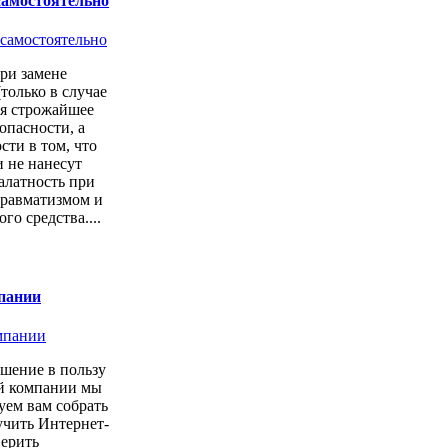
самостоятельно
ри замене
только в случае
ся строжайшее
опасности, а
сти в том, что
 не нанесут
алатность при
 травматизмом и
о средства....
пании
шение в пользу
ой компании мы
уем вам собрать
учить Интернет-
верить