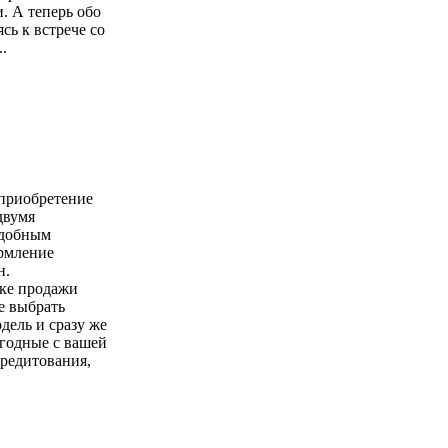
. А теперь обо
сь к встрече со
.
 приобретение
двумя
удобным
ормление
н.
чке продажи
е выбрать
ель и сразу же
годные с вашей
кредитования,