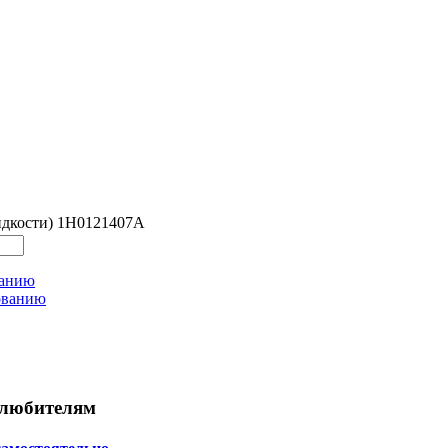
жидкости) 1H0121407A
ванию
ованию
любителям