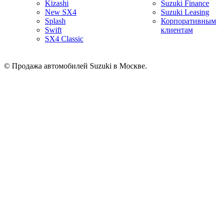
Kizashi
Suzuki Finance
New SX4
Suzuki Leasing
Splash
Корпоративным
Swift
клиентам
SX4 Classic
© Продажа автомобилей Suzuki в Москве.