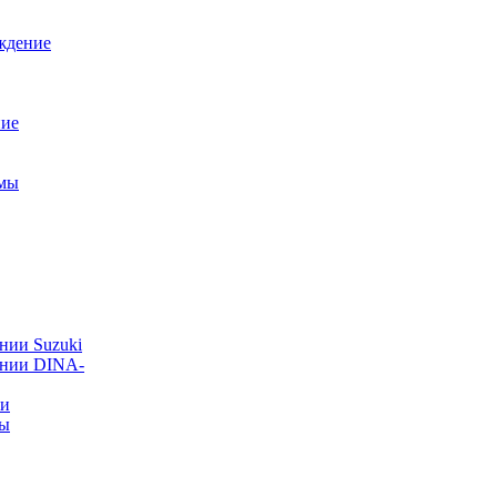
ждение
ние
емы
нии Suzuki
ании DINA-
ии
ты