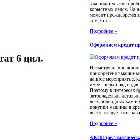
законодательстве проб
корыстных целях. На 
момент преждевременн
том, что...
Подробнее »
Оформляем кредит п
тат 6 цил.
Несмотря на внешнюю 
приобретения машины 
данное мероприятие, к
имеет целый ряд подв
Поэтому в интересах б
автовладельца детально
всех подводных камня
покупки машины в кре
всего, следует осознават
Подробнее »
АКПП (автоматическ