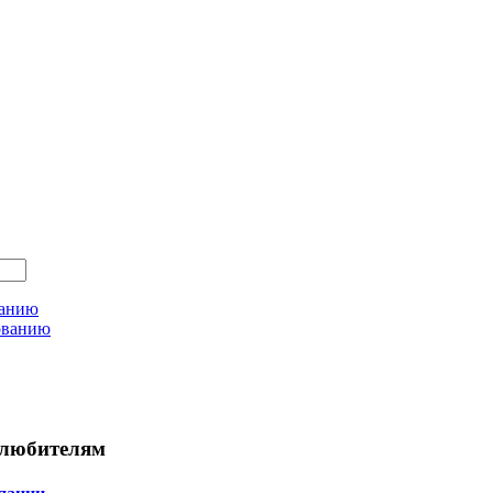
ванию
ованию
любителям