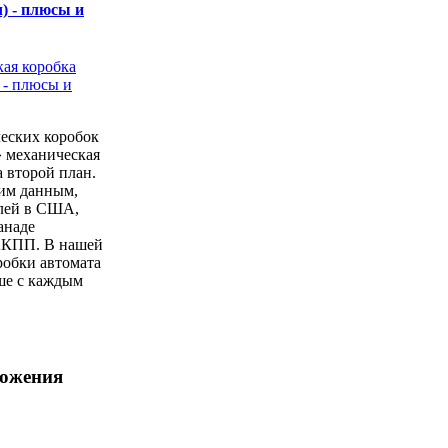
) - плюсы и
еских коробок
» механическая
а второй план.
ким данным,
лей в США,
анаде
АКПП. В нашей
робки автомата
ше с каждым
ложения