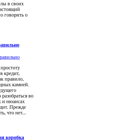
елы в своих
настоящий
о говорить о
равильно
простоту
в кредит,
ак правило,
одных камней.
удущего
 разобраться во
х и нюансах
дит. Прежде
ь, что нет...
ая коробка