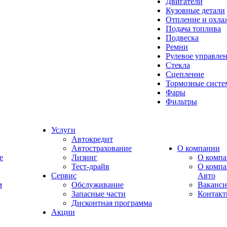
Двигатели
Кузовные детали
Отпление и охла
Подача топлива
Подвеска
Ремни
Рулевое управле
Стекла
Сцепление
Тормозные сист
Фары
Фильтры
Услуги
Автокредит
Автострахование
О компании
e
Лизинг
О компа
Тест-драйв
О комп
Сервис
Авто
м
Обслуживание
Ваканс
Запасные части
Контак
Дисконтная программа
Акции