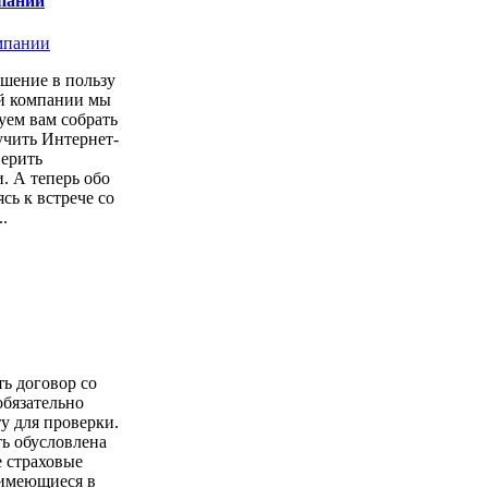
пании
шение в пользу
ой компании мы
уем вам собрать
учить Интернет-
верить
. А теперь обо
сь к встрече со
.
ть договор со
обязательно
у для проверки.
ь обусловлена
е страховые
имеющиеся в