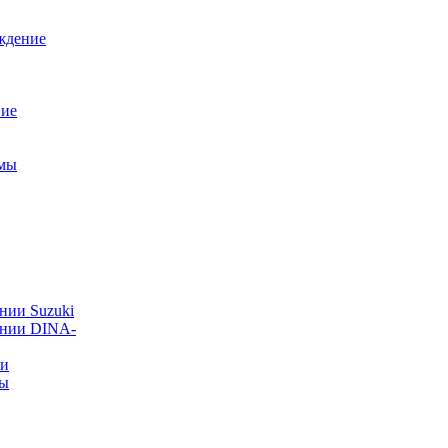
ждение
ние
емы
нии Suzuki
ании DINA-
ии
ты