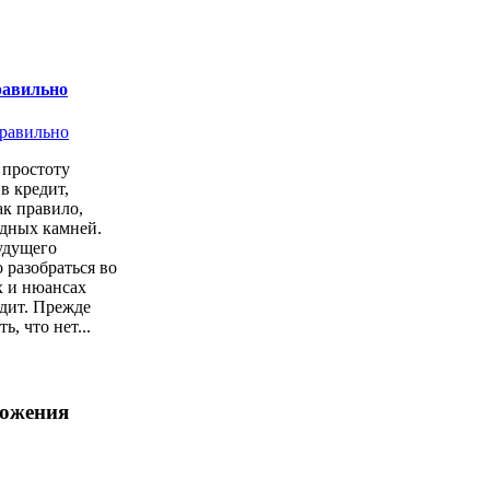
равильно
простоту
в кредит,
ак правило,
одных камней.
удущего
 разобраться во
х и нюансах
дит. Прежде
ь, что нет...
ложения