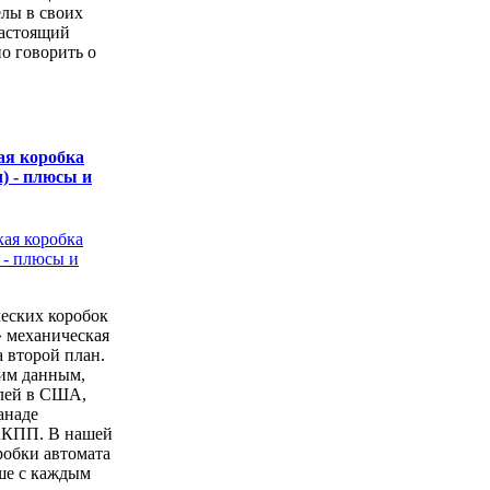
елы в своих
настоящий
о говорить о
ая коробка
) - плюсы и
еских коробок
» механическая
а второй план.
ким данным,
лей в США,
анаде
АКПП. В нашей
робки автомата
ше с каждым