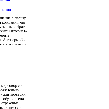
пании
шение в пользу
ой компании мы
уем вам собрать
учить Интернет-
верить
. А теперь обо
сь к встрече со
.
ть договор со
обязательно
у для проверки.
ь обусловлена
е страховые
имеющиеся в