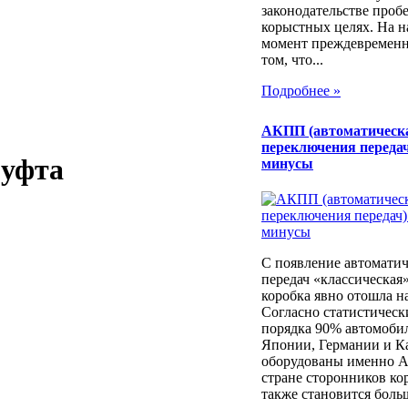
законодательстве проб
корыстных целях. На 
момент преждевременн
том, что...
Подробнее »
АКПП (автоматическ
переключения передач
муфта
минусы
С появление автоматич
передач «классическая
коробка явно отошла н
Согласно статистичес
порядка 90% автомоби
Японии, Германии и К
оборудованы именно 
стране сторонников ко
также становится боль