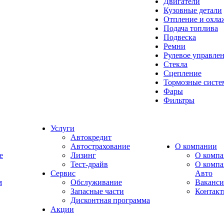
Двигатели
Кузовные детали
Отпление и охла
Подача топлива
Подвеска
Ремни
Рулевое управле
Стекла
Сцепление
Тормозные сист
Фары
Фильтры
Услуги
Автокредит
Автострахование
О компании
e
Лизинг
О компа
Тест-драйв
О комп
Сервис
Авто
м
Обслуживание
Ваканс
Запасные части
Контак
Дисконтная программа
Акции