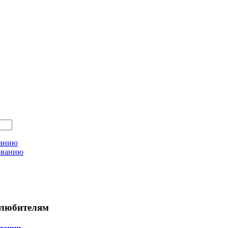
ванию
ованию
любителям