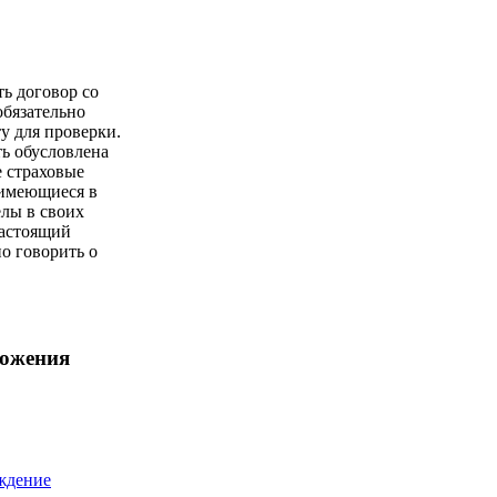
ть договор со
обязательно
у для проверки.
ь обусловлена
е страховые
имеющиеся в
елы в своих
настоящий
о говорить о
ложения
ждение