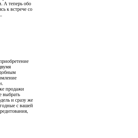
. А теперь обо
сь к встрече со
.
 приобретение
двумя
удобным
ормление
н.
чке продажи
е выбрать
ель и сразу же
годные с вашей
кредитования,