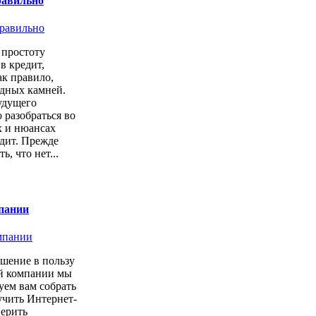
равильно
простоту
в кредит,
ак правило,
одных камней.
удущего
 разобраться во
х и нюансах
дит. Прежде
ь, что нет...
пании
шение в пользу
ой компании мы
уем вам собрать
учить Интернет-
верить