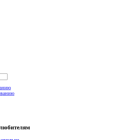
ванию
ованию
любителям