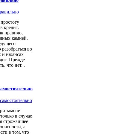
равильно
простоту
в кредит,
ак правило,
одных камней.
удущего
 разобраться во
х и нюансах
дит. Прежде
ь, что нет...
самостоятельно
ри замене
только в случае
ся строжайшее
опасности, а
сти в том, что