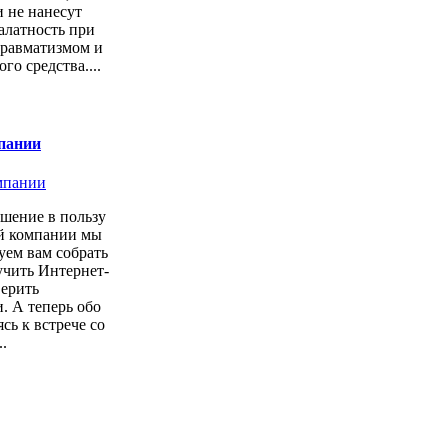
 не нанесут
алатность при
 травматизмом и
о средства....
пании
шение в пользу
ой компании мы
уем вам собрать
учить Интернет-
верить
. А теперь обо
сь к встрече со
.