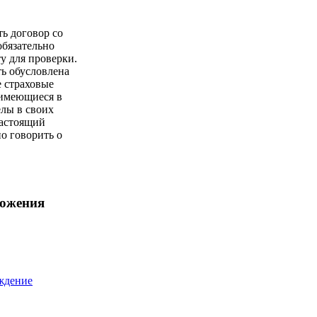
ть договор со
обязательно
у для проверки.
ь обусловлена
е страховые
имеющиеся в
елы в своих
настоящий
о говорить о
ложения
ждение