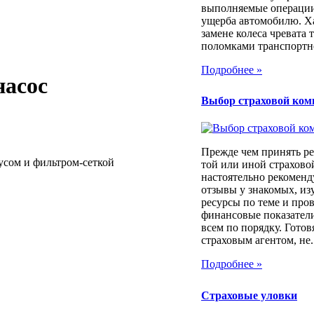
выполняемые операции
ущерба автомобилю. Х
замене колеса чревата
поломками транспортног
Подробнее »
насос
Выбор страховой ком
Прежде чем принять ре
усом и фильтром-сеткой
той или иной страхов
настоятельно рекоменд
отзывы у знакомых, из
ресурсы по теме и про
финансовые показатели
всем по порядку. Готовя
страховым агентом, не..
Подробнее »
Страховые уловки