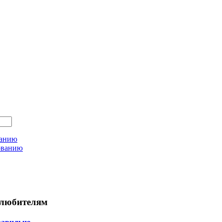
ванию
ованию
любителям