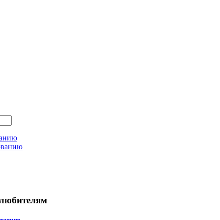
ванию
ованию
любителям