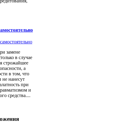
кредитования,
самостоятельно
ри замене
только в случае
ся строжайшее
опасности, а
сти в том, что
 не нанесут
алатность при
 травматизмом и
о средства....
ложения