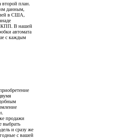
а второй план.
ким данным,
лей в США,
анаде
АКПП. В нашей
робки автомата
ше с каждым
 приобретение
двумя
удобным
ормление
н.
чке продажи
е выбрать
ель и сразу же
годные с вашей