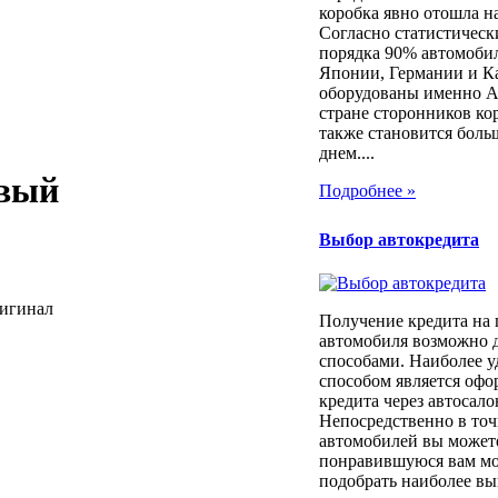
коробка явно отошла н
Согласно статистичес
порядка 90% автомоби
Японии, Германии и К
оборудованы именно 
стране сторонников ко
также становится боль
днем....
авый
Подробнее »
Выбор автокредита
ригинал
Получение кредита на
автомобиля возможно 
способами. Наиболее 
способом является оф
кредита через автосало
Непосредственно в то
автомобилей вы может
понравившуюся вам мод
подобрать наиболее вы