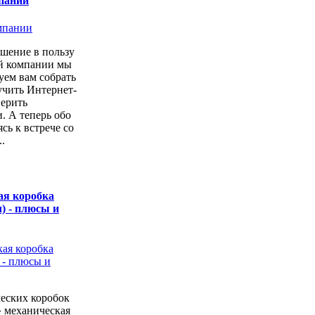
пании
шение в пользу
ой компании мы
уем вам собрать
учить Интернет-
верить
. А теперь обо
сь к встрече со
.
ая коробка
) - плюсы и
еских коробок
» механическая