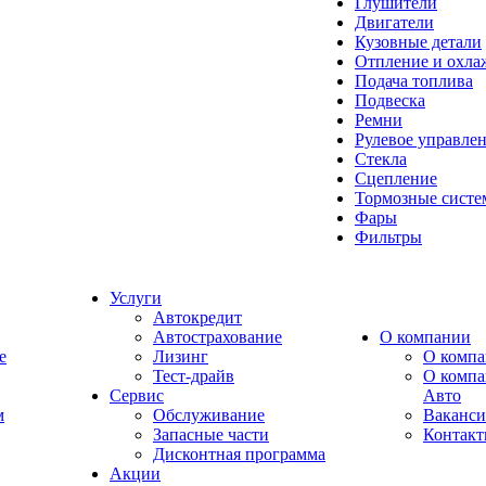
Глушители
Двигатели
Кузовные детали
Отпление и охла
Подача топлива
Подвеска
Ремни
Рулевое управле
Стекла
Сцепление
Тормозные сист
Фары
Фильтры
Услуги
Автокредит
Автострахование
О компании
e
Лизинг
О компа
Тест-драйв
О комп
Сервис
Авто
м
Обслуживание
Ваканс
Запасные части
Контак
Дисконтная программа
Акции