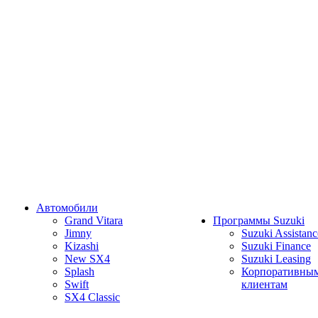
Автомобили
Grand Vitara
Программы Suzuki
Jimny
Suzuki Assistanc
Kizashi
Suzuki Finance
New SX4
Suzuki Leasing
Splash
Корпоративны
Swift
клиентам
SX4 Classic