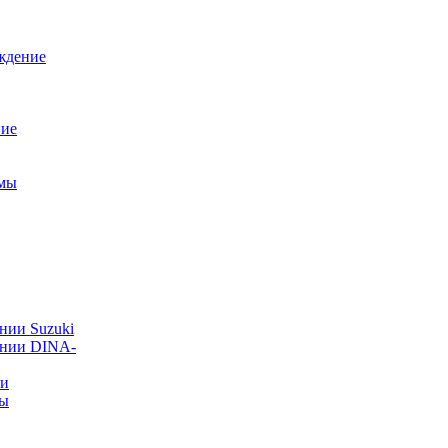
ждение
ние
емы
нии Suzuki
ании DINA-
ии
ты