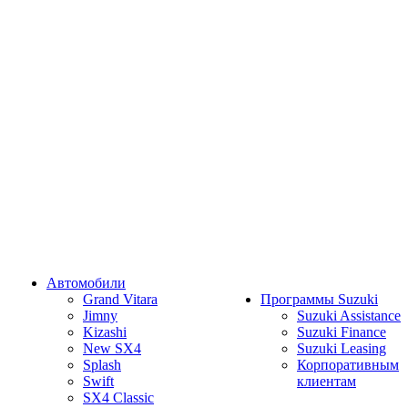
Автомобили
Grand Vitara
Программы Suzuki
Jimny
Suzuki Assistance
Kizashi
Suzuki Finance
New SX4
Suzuki Leasing
Splash
Корпоративным
Swift
клиентам
SX4 Classic