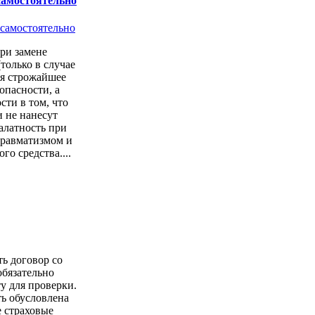
самостоятельно
ри замене
только в случае
ся строжайшее
опасности, а
сти в том, что
 не нанесут
алатность при
 травматизмом и
о средства....
ть договор со
обязательно
у для проверки.
ь обусловлена
е страховые