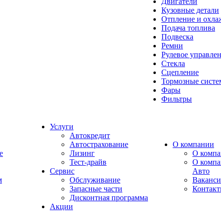
Двигатели
Кузовные детали
Отпление и охла
Подача топлива
Подвеска
Ремни
Рулевое управле
Стекла
Сцепление
Тормозные сист
Фары
Фильтры
Услуги
Автокредит
Автострахование
О компании
e
Лизинг
О компа
Тест-драйв
О комп
Сервис
Авто
м
Обслуживание
Ваканс
Запасные части
Контак
Дисконтная программа
Акции