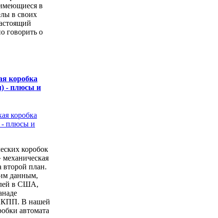
имеющиеся в
елы в своих
настоящий
о говорить о
ая коробка
) - плюсы и
еских коробок
» механическая
а второй план.
ким данным,
лей в США,
анаде
АКПП. В нашей
робки автомата