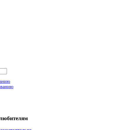
ванию
ованию
любителям