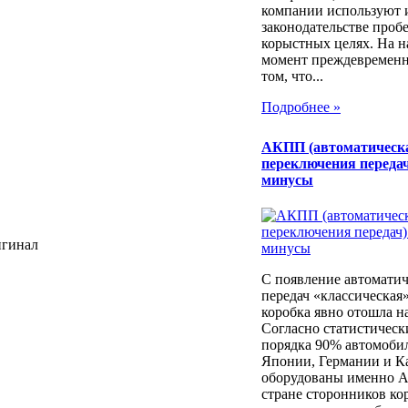
компании используют 
законодательстве проб
корыстных целях. На 
момент преждевременн
том, что...
Подробнее »
АКПП (автоматическ
переключения передач
минусы
игинал
С появление автоматич
передач «классическая
коробка явно отошла н
Согласно статистичес
порядка 90% автомоби
Японии, Германии и К
оборудованы именно 
стране сторонников ко