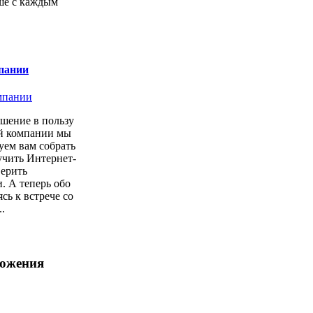
ше с каждым
пании
шение в пользу
ой компании мы
уем вам собрать
учить Интернет-
верить
. А теперь обо
сь к встрече со
.
ложения