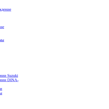
ждение
ние
емы
нии Suzuki
ании DINA-
ии
ты