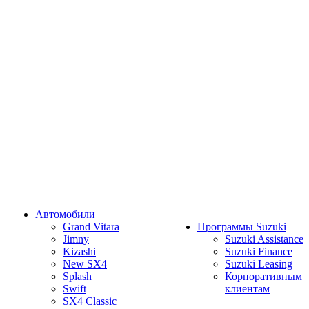
Автомобили
Grand Vitara
Программы Suzuki
Jimny
Suzuki Assistance
Kizashi
Suzuki Finance
New SX4
Suzuki Leasing
Splash
Корпоративным
Swift
клиентам
SX4 Classic