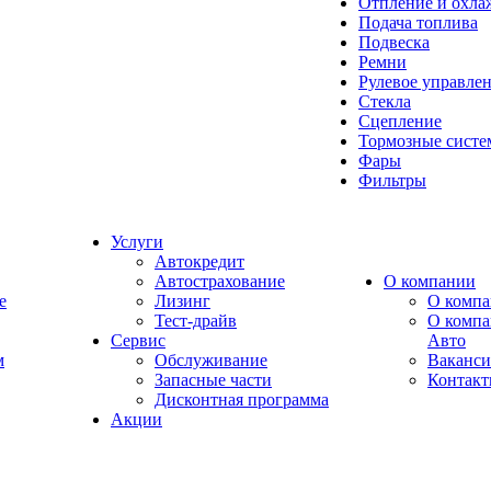
Отпление и охла
Подача топлива
Подвеска
Ремни
Рулевое управле
Стекла
Сцепление
Тормозные сист
Фары
Фильтры
Услуги
Автокредит
Автострахование
О компании
e
Лизинг
О компа
Тест-драйв
О комп
Сервис
Авто
м
Обслуживание
Ваканс
Запасные части
Контак
Дисконтная программа
Акции