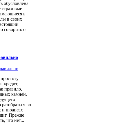
ь обусловлена
е страховые
имеющиеся в
елы в своих
настоящий
о говорить о
равильно
простоту
в кредит,
ак правило,
одных камней.
удущего
 разобраться во
х и нюансах
дит. Прежде
ь, что нет...