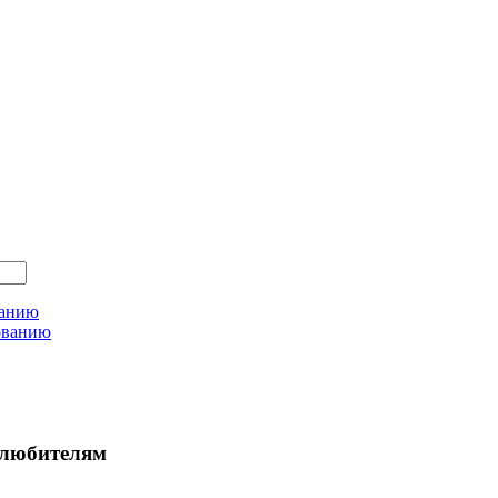
ванию
ованию
любителям