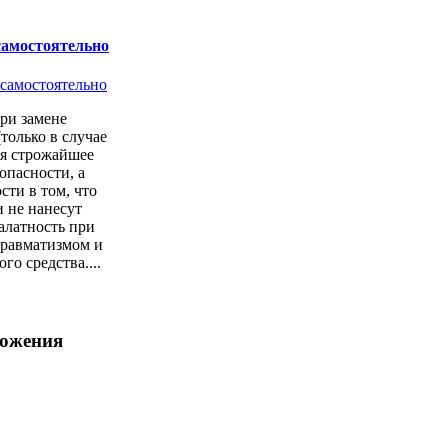
самостоятельно
ри замене
только в случае
ся строжайшее
опасности, а
сти в том, что
 не нанесут
алатность при
 травматизмом и
о средства....
ложения