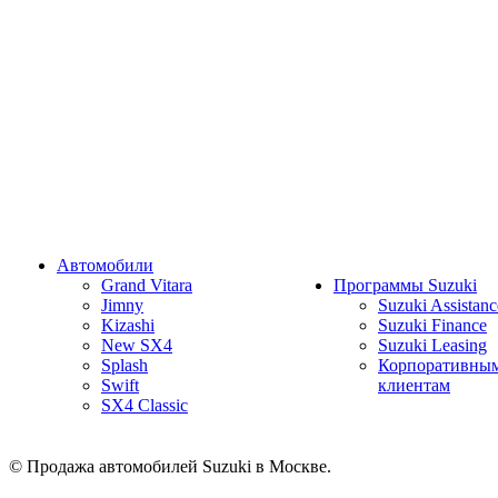
Автомобили
Grand Vitara
Программы Suzuki
Jimny
Suzuki Assistanc
Kizashi
Suzuki Finance
New SX4
Suzuki Leasing
Splash
Корпоративны
Swift
клиентам
SX4 Classic
© Продажа автомобилей Suzuki в Москве.