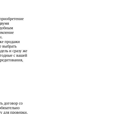
 приобретение
двумя
удобным
ормление
н.
чке продажи
е выбрать
ель и сразу же
годные с вашей
кредитования,
ть договор со
обязательно
у для проверки.