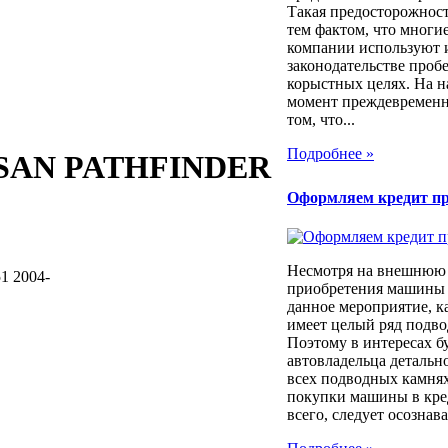
Такая предосторожност
тем фактом, что многи
компании используют 
законодательстве проб
корыстных целях. На 
момент преждевременн
том, что...
Подробнее »
SAN PATHFINDER
Оформляем кредит п
Несмотря на внешнюю 
 2004-
приобретения машины 
данное мероприятие, к
имеет целый ряд подв
Поэтому в интересах б
автовладельца детально
всех подводных камня
покупки машины в кре
всего, следует осознават