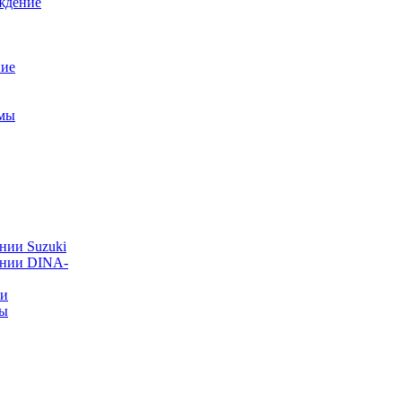
ждение
ние
емы
нии Suzuki
ании DINA-
ии
ты