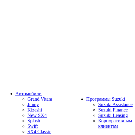
Автомобили
Grand Vitara
Программы Suzuki
Jimny
Suzuki Assistance
Kizashi
Suzuki Finance
New SX4
Suzuki Leasing
Splash
Корпоративным
Swift
клиентам
SX4 Classic