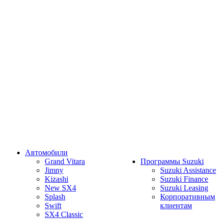
Автомобили
Grand Vitara
Программы Suzuki
Jimny
Suzuki Assistance
Kizashi
Suzuki Finance
New SX4
Suzuki Leasing
Splash
Корпоративным
Swift
клиентам
SX4 Classic