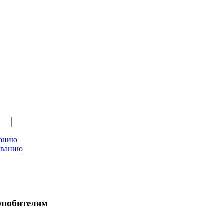
ванию
ованию
любителям