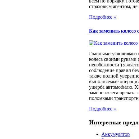
всем по порядку. Готовя
страховым агентом, не..
Подробнее »
Как заменить колесо 
Главными условиями п
колеса своими руками (
неизбежности ) являет
соблюдение правил без
также полной уверенно
выполняемые операции
ущерба автомобилю. Х
замене колеса чревата
поломками транспортног
Подробнее »
Интересные пред
Аккумулятор