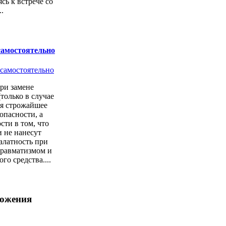
сь к встрече со
.
самостоятельно
ри замене
только в случае
ся строжайшее
опасности, а
сти в том, что
 не нанесут
алатность при
 травматизмом и
о средства....
ложения