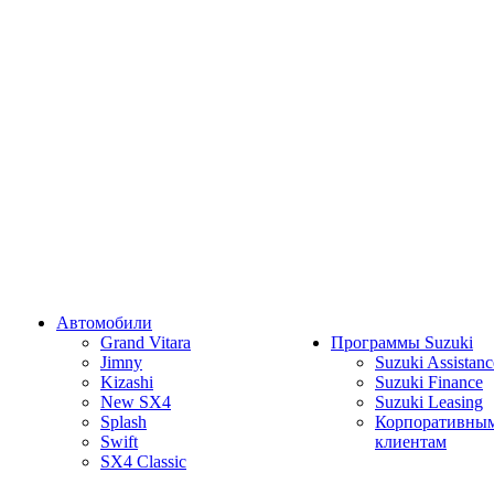
Автомобили
Grand Vitara
Программы Suzuki
Jimny
Suzuki Assistanc
Kizashi
Suzuki Finance
New SX4
Suzuki Leasing
Splash
Корпоративны
Swift
клиентам
SX4 Classic