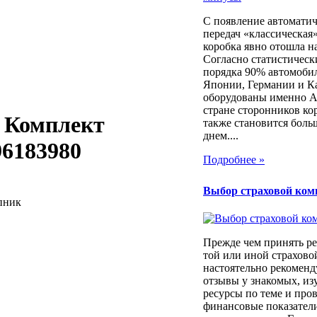
С появление автоматич
передач «классическая
коробка явно отошла н
Согласно статистичес
порядка 90% автомоби
Японии, Германии и К
оборудованы именно 
стране сторонников ко
- Комплект
также становится боль
днем....
96183980
Подробнее »
Выбор страховой ком
пник
Прежде чем принять ре
той или иной страхов
настоятельно рекоменд
отзывы у знакомых, из
ресурсы по теме и про
финансовые показатели