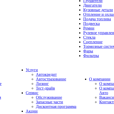
Глушители
Двигатели
Кузовные детали
Отпление и охла
Подача топлива
Подвеска
Ремни
Рулевое управле
Стекла
Сцепление
Тормозные сист
Фары
Фильтры
Услуги
Автокредит
Автострахование
О компании
e
Лизинг
О компа
Тест-драйв
О комп
Сервис
Авто
м
Обслуживание
Ваканс
Запасные части
Контак
Дисконтная программа
Акции