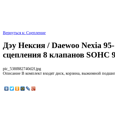
Вернуться к: Сцепление
Дэу Нексия / Daewoo Nexia 95
сцепления 8 клапанов SOHC 
pic_538f882740d2f.jpg
Описание
В комплект входят диск, корзина, выжимной подши