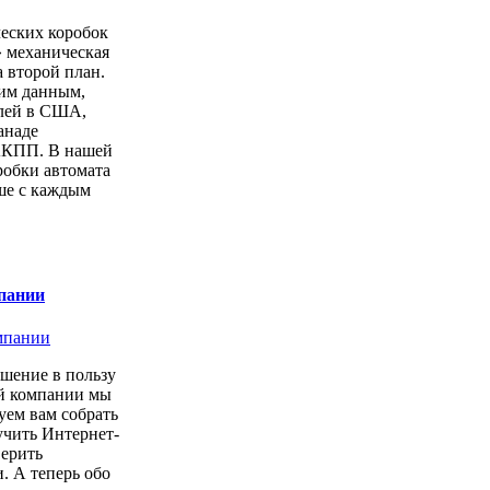
еских коробок
» механическая
а второй план.
ким данным,
лей в США,
анаде
АКПП. В нашей
робки автомата
ше с каждым
пании
шение в пользу
ой компании мы
уем вам собрать
учить Интернет-
верить
. А теперь обо