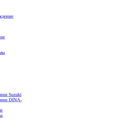
ждение
ние
емы
нии Suzuki
ании DINA-
ии
ты