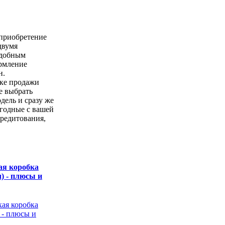
 приобретение
двумя
удобным
ормление
н.
чке продажи
е выбрать
ель и сразу же
годные с вашей
кредитования,
ая коробка
) - плюсы и