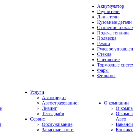
Аккумулятор
Глушители
Двигатели
Кузовные детали
Отпление и охла
Подача топлива
Подвеска
Ремни
Рулевое управле
Стекла
Сцепление
Тормозные сист
Фары
Фильтры
Услуги
Автокредит
Автострахование
О компании
e
Лизинг
О компа
Тест-драйв
О комп
Сервис
Авто
м
Обслуживание
Ваканс
Запасные части
Контак