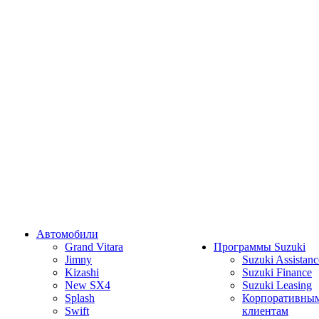
Автомобили
Grand Vitara
Программы Suzuki
Jimny
Suzuki Assistanc
Kizashi
Suzuki Finance
New SX4
Suzuki Leasing
Splash
Корпоративны
Swift
клиентам