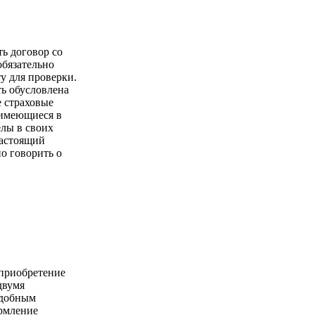
ть договор со
обязательно
у для проверки.
ь обусловлена
е страховые
имеющиеся в
елы в своих
настоящий
о говорить о
 приобретение
двумя
удобным
ормление