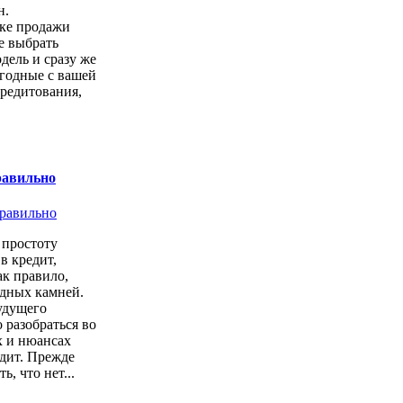
н.
чке продажи
е выбрать
ель и сразу же
годные с вашей
кредитования,
равильно
простоту
в кредит,
ак правило,
одных камней.
удущего
 разобраться во
х и нюансах
дит. Прежде
ь, что нет...