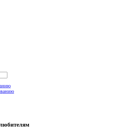
ванию
ованию
любителям