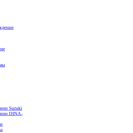
ждение
ние
емы
нии Suzuki
ании DINA-
ии
ты