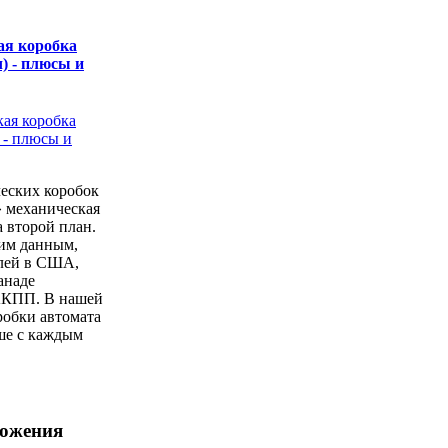
ая коробка
) - плюсы и
еских коробок
» механическая
а второй план.
ким данным,
лей в США,
анаде
АКПП. В нашей
робки автомата
ше с каждым
ложения