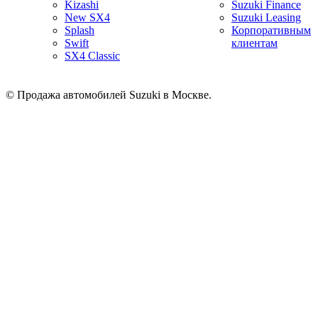
Kizashi
Suzuki Finance
New SX4
Suzuki Leasing
Splash
Корпоративным
Swift
клиентам
SX4 Classic
© Продажа автомобилей Suzuki в Москве.