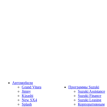
Автомобили
Grand Vitara
Программы Suzuki
Jimny
Suzuki Assistance
Kizashi
Suzuki Finance
New SX4
Suzuki Leasing
Splash
Корпоративным