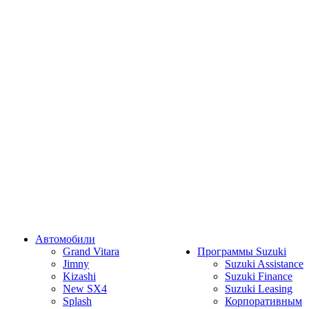
Автомобили
Grand Vitara
Программы Suzuki
Jimny
Suzuki Assistance
Kizashi
Suzuki Finance
New SX4
Suzuki Leasing
Splash
Корпоративным