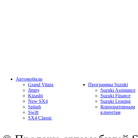
Автомобили
Grand Vitara
Программы Suzuki
Jimny
Suzuki Assistance
Kizashi
Suzuki Finance
New SX4
Suzuki Leasing
Splash
Корпоративным
Swift
клиентам
SX4 Classic