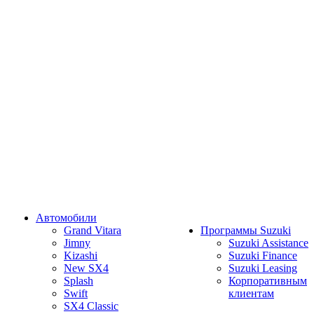
Автомобили
Grand Vitara
Программы Suzuki
Jimny
Suzuki Assistance
Kizashi
Suzuki Finance
New SX4
Suzuki Leasing
Splash
Корпоративным
Swift
клиентам
SX4 Classic