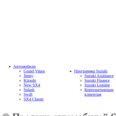
Автомобили
Grand Vitara
Программы Suzuki
Jimny
Suzuki Assistance
Kizashi
Suzuki Finance
New SX4
Suzuki Leasing
Splash
Корпоративным
Swift
клиентам
SX4 Classic