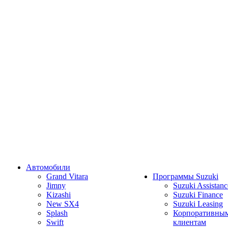
Автомобили
Grand Vitara
Программы Suzuki
Jimny
Suzuki Assistanc
Kizashi
Suzuki Finance
New SX4
Suzuki Leasing
Splash
Корпоративны
Swift
клиентам