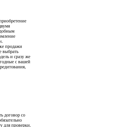
 приобретение
двумя
удобным
ормление
н.
чке продажи
е выбрать
ель и сразу же
годные с вашей
кредитования,
ть договор со
обязательно
у для проверки.