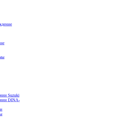
ждение
ние
емы
нии Suzuki
ании DINA-
ии
ты