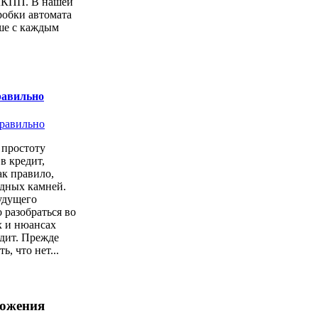
АКПП. В нашей
робки автомата
ше с каждым
равильно
простоту
в кредит,
ак правило,
одных камней.
удущего
 разобраться во
х и нюансах
дит. Прежде
ь, что нет...
ложения