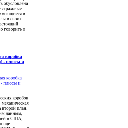
ь обусловлена
е страховые
имеющиеся в
елы в своих
настоящий
о говорить о
ая коробка
) - плюсы и
еских коробок
» механическая
а второй план.
ким данным,
лей в США,
анаде