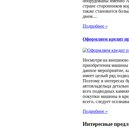
оборудованы именно 
стране сторонников ко
также становится боль
днем....
Подробнее »
Оформляем кредит п
Несмотря на внешнюю 
приобретения машины 
данное мероприятие, к
имеет целый ряд подв
Поэтому в интересах б
автовладельца детально
всех подводных камня
покупки машины в кре
всего, следует осознават
Подробнее »
Интересные пред