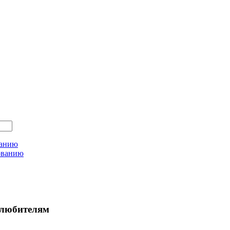
ванию
ованию
любителям