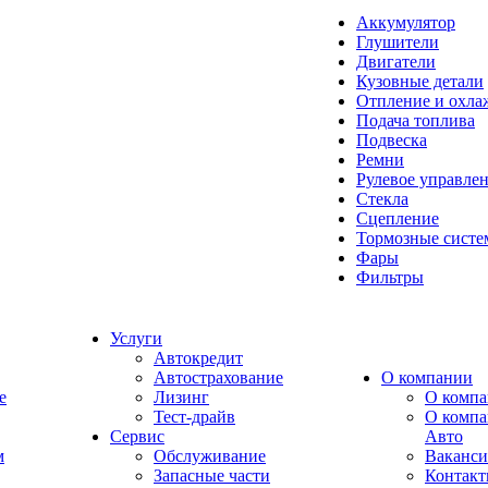
Аккумулятор
Глушители
Двигатели
Кузовные детали
Отпление и охла
Подача топлива
Подвеска
Ремни
Рулевое управле
Стекла
Сцепление
Тормозные сист
Фары
Фильтры
Услуги
Автокредит
Автострахование
О компании
e
Лизинг
О компа
Тест-драйв
О комп
Сервис
Авто
м
Обслуживание
Ваканс
Запасные части
Контак