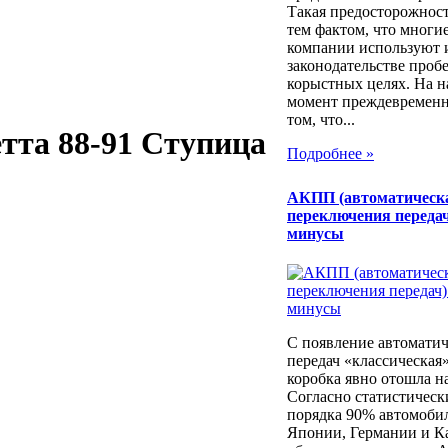
Такая предосторожност
тем фактом, что многи
компании используют 
законодательстве проб
корыстных целях. На 
момент преждевременн
том, что...
жетта 88-91 Ступица
Подробнее »
АКПП (автоматическ
переключения передач
минусы
С появление автоматич
передач «классическая
коробка явно отошла н
Согласно статистичес
порядка 90% автомоби
Японии, Германии и К