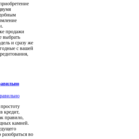
 приобретение
двумя
удобным
ормление
н.
чке продажи
е выбрать
ель и сразу же
годные с вашей
кредитования,
равильно
простоту
в кредит,
ак правило,
одных камней.
удущего
 разобраться во