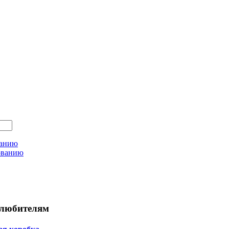
ванию
ованию
любителям