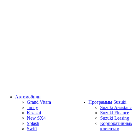
Автомобили
Grand Vitara
Программы Suzuki
Jimny
Suzuki Assistanc
Kizashi
Suzuki Finance
New SX4
Suzuki Leasing
Splash
Корпоративны
Swift
клиентам