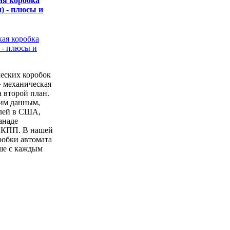
ая коробка
) - плюсы и
еских коробок
» механическая
а второй план.
ким данным,
лей в США,
анаде
АКПП. В нашей
робки автомата
ше с каждым