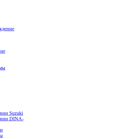
ждение
ние
емы
нии Suzuki
ании DINA-
ии
ты