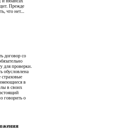
х и нюансах
дит. Прежде
ь, что нет...
ть договор со
обязательно
у для проверки.
ь обусловлена
е страховые
имеющиеся в
елы в своих
настоящий
о говорить о
ложения