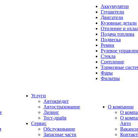
Аккумулятор
Глушители
Двигатели
Кузовные детали
Отпление и охла
Подача топлива
Подвеска
Ремни
Рулевое управле
Стекла
Сцепление
Тормозные сист
Фары
Фильтры
Услуги
Автокредит
Автострахование
О компании
e
Лизинг
О компа
Тест-драйв
О комп
Сервис
Авто
м
Обслуживание
Ваканс
Запасные части
Контак