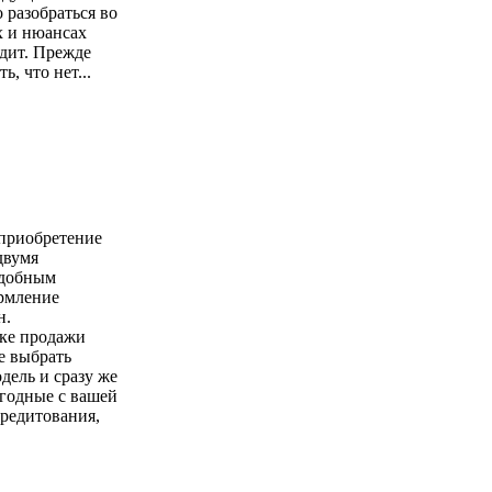
 разобраться во
х и нюансах
дит. Прежде
ь, что нет...
 приобретение
двумя
удобным
ормление
н.
чке продажи
е выбрать
ель и сразу же
годные с вашей
кредитования,