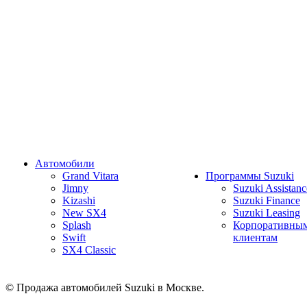
Автомобили
Grand Vitara
Программы Suzuki
Jimny
Suzuki Assistanc
Kizashi
Suzuki Finance
New SX4
Suzuki Leasing
Splash
Корпоративны
Swift
клиентам
SX4 Classic
© Продажа автомобилей Suzuki в Москве.