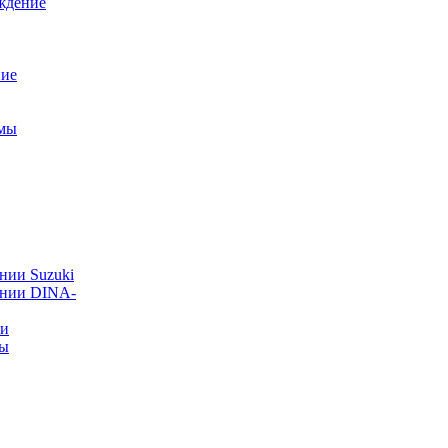
ждение
ние
емы
нии Suzuki
ании DINA-
ии
ты