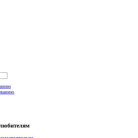
ванию
ованию
любителям