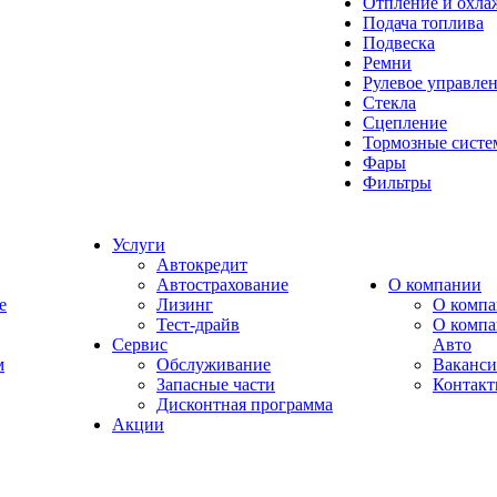
Отпление и охла
Подача топлива
Подвеска
Ремни
Рулевое управле
Стекла
Сцепление
Тормозные сист
Фары
Фильтры
Услуги
Автокредит
Автострахование
О компании
e
Лизинг
О компа
Тест-драйв
О комп
Сервис
Авто
м
Обслуживание
Ваканс
Запасные части
Контак
Дисконтная программа
Акции