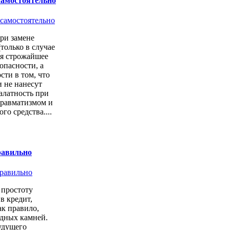
самостоятельно
ри замене
только в случае
ся строжайшее
опасности, а
сти в том, что
 не нанесут
алатность при
 травматизмом и
о средства....
равильно
простоту
в кредит,
ак правило,
одных камней.
удущего