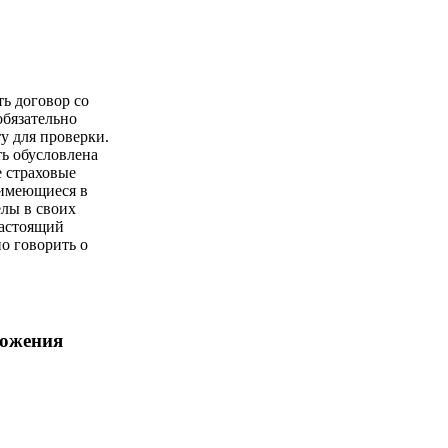
ть договор со
обязательно
у для проверки.
ь обусловлена
е страховые
имеющиеся в
елы в своих
настоящий
о говорить о
ложения